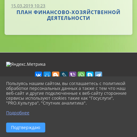
15.03.2019 10:23
ПЛАН ФИНАНСОВО-ХОЗЯЙСТВЕННОЙ
ДЕЯТЕЛЬНОСТИ
Пользуясь нашим сайтом, вы соглашаетесь с политикой
обработки персональных данных а также с тем что наш
веб-сайт и другие подключенные к веб-сайту сторонние
2026 г. volschool12.ru
сервисы используют cookies такие как "Госуслуги",
Вход
"PRO.Культура", "Спутник аналитика".
Карта сайта
^
Политика обработки персональных данных
Подробнее
Сделано на KubCMS
Разработка и поддержка
Подтверждаю