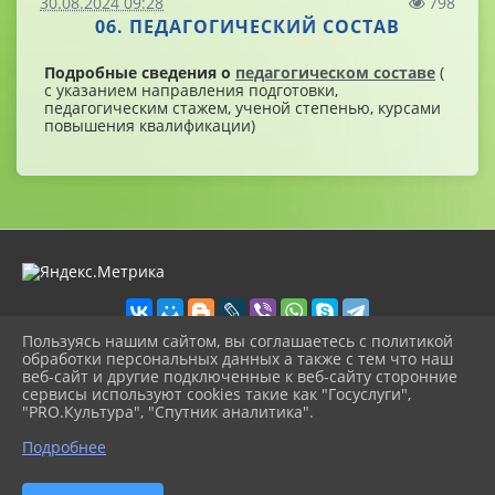
30.08.2024 09:28
798
06. ПЕДАГОГИЧЕСКИЙ СОСТАВ
Подробные сведения о
педагогическом составе
(
с указанием направления подготовки,
педагогическим стажем, ученой степенью, курсами
повышения квалификации)
Пользуясь нашим сайтом, вы соглашаетесь с политикой
обработки персональных данных а также с тем что наш
веб-сайт и другие подключенные к веб-сайту сторонние
2026 г. volschool12.ru
сервисы используют cookies такие как "Госуслуги",
Вход
"PRO.Культура", "Спутник аналитика".
Карта сайта
^
Политика обработки персональных данных
Подробнее
Сделано на KubCMS