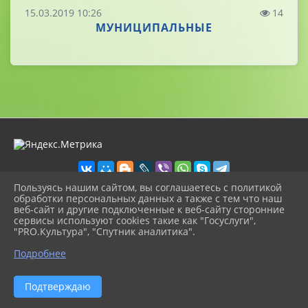
15.03.2019 10:26
14
МУНИЦИПАЛЬНЫЕ
Пользуясь нашим сайтом, вы соглашаетесь с политикой
обработки персональных данных а также с тем что наш
веб-сайт и другие подключенные к веб-сайту сторонние
2026 г. volschool12.ru
сервисы используют cookies такие как "Госуслуги",
Вход
"PRO.Культура", "Спутник аналитика".
Карта сайта
^
Политика обработки персональных данных
Подробнее
Сделано на KubCMS
Разработка и поддержка
Подтверждаю