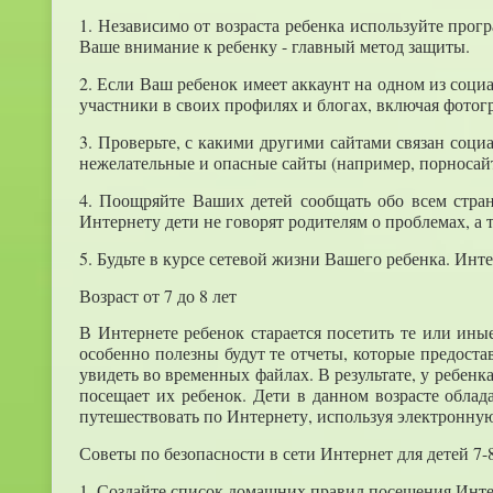
1. Независимо от возраста ребенка используйте про
Ваше внимание к ребенку - главный метод защиты.
2. Если Ваш ребенок имеет аккаунт на одном из социал
участники в своих профилях и блогах, включая фотог
3. Проверьте, с какими другими сайтами связан соц
нежелательные и опасные сайты (например, порносайт
4. Поощряйте Ваших детей сообщать обо всем стран
Интернету дети не говорят родителям о проблемах, а 
5. Будьте в курсе сетевой жизни Вашего ребенка. Инте
Возраст от 7 до 8 лет
В Интернете ребенок старается посетить те или ины
особенно полезны будут те отчеты, которые предоста
увидеть во временных файлах. В результате, у ребенк
посещает их ребенок. Дети в данном возрасте обла
путешествовать по Интернету, используя электронную
Советы по безопасности в сети Интернет для детей 7-
1. Создайте список домашних правил посещения Интер