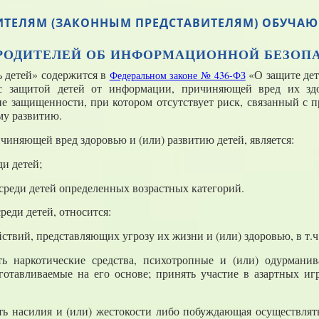
ДИТЕЛЯМ (ЗАКОННЫМ ПРЕДСТАВИТЕЛЯМ) ОБУЧА
РОДИТЕЛЕЙ ОБ ИНФОРМАЦИОННОЙ БЕЗОП
 детей» содержится в
«О защите дет
Федеральном законе № 436-ФЗ
 с защитой детей от информации, причиняющей вред их зд
ие защищенности, при котором отсутствует риск, связанный с
му развитию.
иняющей вред здоровью и (или) развитию детей, является:
ди детей;
среди детей определенных возрастных категорий.
реди детей, относится:
твий, представляющих угрозу их жизни и (или) здоровью, в т.ч
ть наркотические средства, психотропные и (или) одурмани
отавливаемые на его основе; принять участие в азартных игр
ь насилия и (или) жестокости либо побуждающая осуществлят