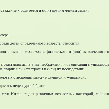
важение к родителям и (или) другим членам семьи;
ктера.
реди детей определенного возраста, относится:
 или описания жестокости, физического и (или) психического 
.ч. представляемая в виде изображения или описания в унижающ
я, аварии или катастрофы и (или) их последствий;
я половых отношений между мужчиной и женщиной;
щиеся к нецензурной брани.
в сети Интернет для различных возрастных категорий, соблю