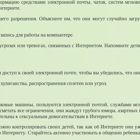
формацию средствами электронной почты, чатов, систем мгнов
нтернете.
шего разрешения. Объясните им, что они могут случайно загр
запись для работы на компьютере.
грозах или тревогах, связанных с Интернетом. Напомните детям,
м доступ к своей электронной почте, чтобы вы убедились, что о
я хулиганства, распространения сплетен или угроз.
исковые машины, пользуются электронной почтой, службами мг
сметать все ограничения, они жаждут грубого юмора, азартных
ительны к сексуальным домогательствам в Интернете.
ожно контролировать своих детей, так как об Интернете они у
о Интернету. Старайтесь активно участвовать в общении ребенка