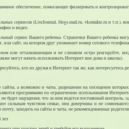
граммное обеспечение, помогающее фильтровать и контролироват
ьных сервисов (LiveJournal, blogs.mail.ru, vkontakte.ru и т.п.
рафии и видео.
иальный сервис Вашего ребенка. Странички Вашего ребенка могу
, или сайт, на котором друг упоминает номер сотового телефо
ном или отталкивающим и не слишком остро реагируйте, когда
также могут начать использовать Интернет вне дома и школы).
ресуйтесь, кто их друзья в Интернет так же, как интересуетесь 
е сайты, а возможно и чаты, разрешение на посещение которы
вляются программами по ограничению использования Интернета,
а не будет ощущения, что за ним ведется постоянный контроль, о
дают сильным чувством семьи, они доверчивы и не сомневаются
 почту, заходить на сайты и чаты, не рекомендованные родителя
8 лет
нета при участии детей и требуйте его выполнения.