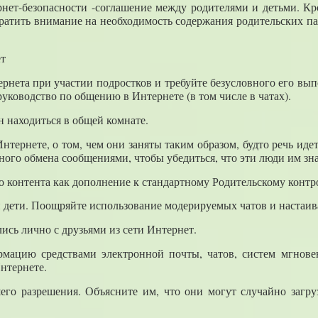
нет-безопасности -соглашение между родителями и детьми. Кр
братить внимание на необходимость содержания родительских па
ет
рнета при участии подростков и требуйте безусловного его вы
руководство по общению в Интернете (в том числе в чатах).
 находиться в общей комнате.
Интернете, о том, чем они заняты таким образом, будто речь ид
ого обмена сообщениями, чтобы убедиться, что эти люди им зн
о контента как дополнение к стандартному Родительскому контр
 дети. Поощряйте использование модерируемых чатов и настаив
лись лично с друзьями из сети Интернет.
мацию средствами электронной почты, чатов, систем мгнове
нтернете.
его разрешения. Объясните им, что они могут случайно загр