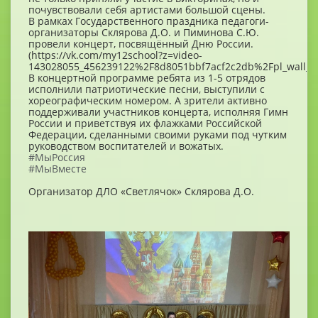
почувствовали себя артистами большой сцены.
В рамках Государственного праздника педагоги-
организаторы Склярова Д.О. и Пиминова С.Ю.
провели концерт, посвящённый Дню России.
(https://vk.com/my12school?z=video-
143028055_456239122%2F8d8051bbf7acf2c2db%2Fpl_wall_-
В концертной программе ребята из 1-5 отрядов
исполнили патриотические песни, выступили с
хореографическим номером. А зрители активно
поддерживали участников концерта, исполняя Гимн
России и приветствуя их флажками Российской
Федерации, сделанными своими руками под чутким
руководством воспитателей и вожатых.
#МыРоссия
#МыВместе
Организатор ДЛО «Светлячок» Склярова Д.О.