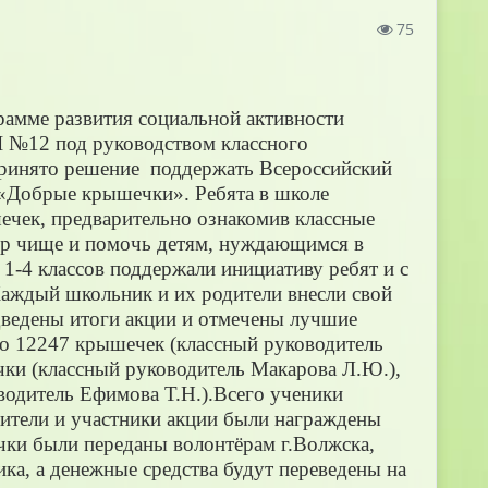
75
рамме развития социальной активности
 №12 под руководством классного
ринято решение поддержать Всероссийский
 «Добрые крышечки». Ребята в школе
чек, предварительно ознакомив классные
мир чище и помочь детям, нуждающимся в
1-4 классов поддержали инициативу ребят и с
Каждый школьник и их родители внесли свой
одведены итоги акции и отмечены лучшие
ано 12247 крышечек (классный руководитель
чки (классный руководитель Макарова Л.Ю.),
водитель Ефимова Т.Н.).Всего ученики
ители и участники акции были награждены
чки были переданы волонтёрам г.Волжска,
ика, а денежные средства будут переведены на