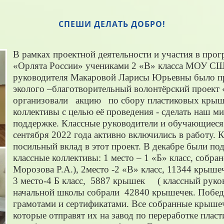
СПЕШИ ДЕЛАТЬ ДОБРО!
В рамках проектной деятельности и участия в прог
«Орлята России» учениками 2 «В» класса МОУ СШ
руководителя Макаровой Ларисы Юрьевны было п
эколого –благотворительный волонтёрский проект
организовали акцию по сбору пластиковых крыше
коллективы с целью её проведения - сделать наш 
поддержке. Классные руководители и обучающиеся 
сентября 2022 года активно включились в работу. 
посильный вклад в этот проект. В декабре были п
классные коллективы: 1 место – 1 «Б» класс, собр
Морозова Р.А.), 2место -2 «В» класс, 11344 крыше
3 место-4 Б класс, 5887 крышек ( классный руко
начальной школы собрали 42840 крышечек. Побед
грамотами и сертификатами. Все собранные крыше
которые отправят их на завод по переработке пласт