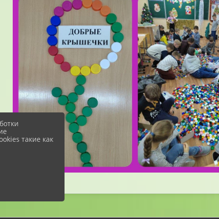
ботки
ие
okies такие как