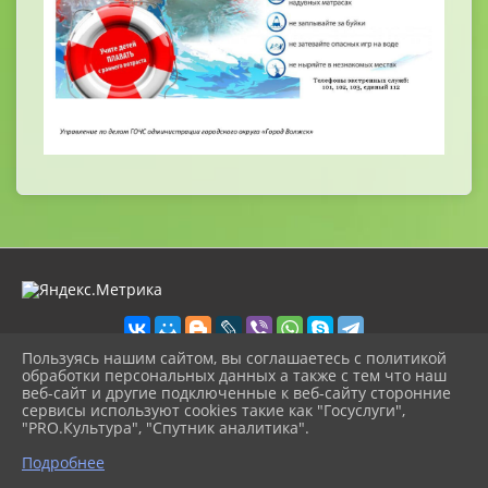
Пользуясь нашим сайтом, вы соглашаетесь с политикой
обработки персональных данных а также с тем что наш
веб-сайт и другие подключенные к веб-сайту сторонние
2026 г. volschool12.ru
сервисы используют cookies такие как "Госуслуги",
Вход
"PRO.Культура", "Спутник аналитика".
Карта сайта
^
Политика обработки персональных данных
Подробнее