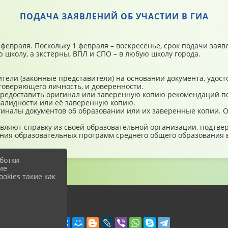
ПОДАЧА ЗАЯВЛЕНИЙ ОБ УЧАСТИИ В ГИА
1 февраля. Поскольку 1 февраля – воскресенье, срок подачи зая
 школу, а экстерны, ВПЛ и СПО – в любую школу города.
ели (законные представители) на основании документа, удост
товеряющего личность, и доверенности.
редоставить оригинал или заверенную копию рекомендаций пс
алидности или её заверенную копию.
иналы документов об образовании или их заверенные копии. 
являют справку из своей образовательной организации, подт
ния образовательных программ среднего общего образования в
ботки
ие
okies такие как