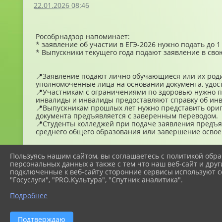
22.01.2026 08:46
Рособрнадзор напоминает:
* заявление об участии в ЕГЭ-2026 нужно подать до 
* Выпускники текущего года подают заявление в свою
📍Заявление подают лично обучающиеся или их родит
уполномоченные лица на основании документа, удос
📍Участникам с ограничениями по здоровью нужно п
инвалиды и инвалиды предоставляют справку об инв
📍Выпускникам прошлых лет нужно представить ориг
документа предъявляется с заверенным переводом.
📍Студенты колледжей при подаче заявления предъ
среднего общего образования или завершение освое
Пользуясь нашим сайтом, вы соглашаетесь с политикой обра
персональных данных а также с тем что наш веб-сайт и друг
подключенные к веб-сайту сторонние сервисы используют co
"Госуслуги", "PRO.Культура", "Спутник аналитика".
Подробнее
Подтверждаю